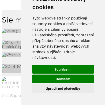
cookies
Sie magst vielleicht
Tyto webové stránky používají
soubory cookies a další sledovací
nástroje s cílem vylepšení
uživatelského prostředí, zobrazení
přizpůsobeného obsahu a reklam,
analýzy návštěvnosti webových
stránek a zjištění zdroje
návštěvnosti.
Souhlasím
Odmítám
GALERIE FUNKCE
CZECH REPUBLIC
Upravit mé předvolby
© 2020 galeriefunkce.cz