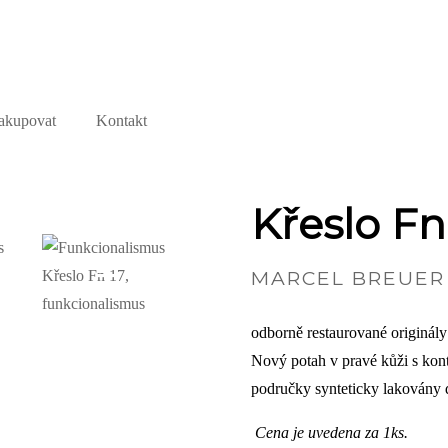
akupovat
Kontakt
Křeslo Fn
+1
MARCEL BREUER (
odborně restaurované originály
Nový potah v pravé kůži s kont
područky synteticky lakovány 
Cena je uvedena za 1ks.