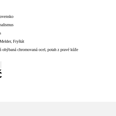
lovensko
nalismus
s
elder, Fryštát
á ohýbaná chromovaná ocel, potah z pravé kůže
č