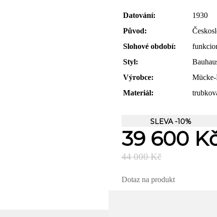
Datování:
1930
Původ:
Českos
Slohové období:
funkcio
Styl:
Bauhau
Výrobce:
Mücke-M
Materiál:
trubkov
SLEVA -10%
39 600 K
44 000 Kč
Dotaz na produkt