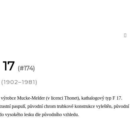
 17
(#174)
1902–1981)
 výrobce Mucke-Melder (v licenci Thonet), kathalogový typ F 17.
rastní paspulí, původní chrom trubkové konstrukce vyleštěn, původní
do vysokého lesku dle původního vzhledu.