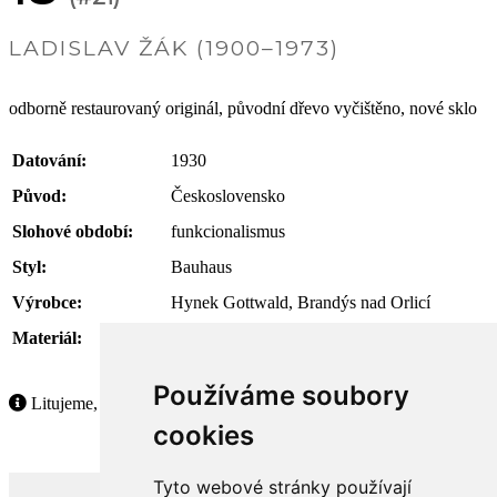
LADISLAV ŽÁK (1900–1973)
odborně restaurovaný originál, původní dřevo vyčištěno, nové sklo
Datování:
1930
Původ:
Československo
Slohové období:
funkcionalismus
Styl:
Bauhaus
Výrobce:
Hynek Gottwald, Brandýs nad Orlicí
Materiál:
trubková chromovaná ocel, dub masiv, sklo
Používáme soubory
Litujeme, ale tento produkt již není dostupný.
cookies
Tyto webové stránky používají