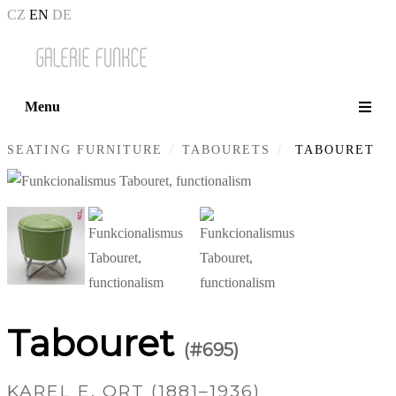
CZ
EN
DE
Menu
SEATING FURNITURE
TABOURETS
TABOURET
Tabouret
(#695)
KAREL E. ORT (1881–1936)