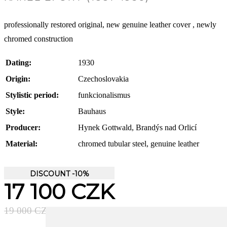
professionally restored original,
new genuine leather cover
, newly
chromed construction
Dating:
1930
Origin:
Czechoslovakia
Stylistic period:
funkcionalismus
Style:
Bauhaus
Producer:
Hynek Gottwald, Brandýs nad Orlicí
Material:
chromed tubular steel, genuine leather
DISCOUNT -10%
17 100 CZK
19 000 CZK