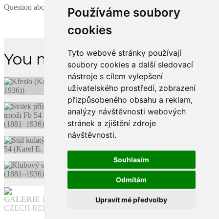
Question about the product
Používáme soubory
cookies
Tyto webové stránky používají
You might like
soubory cookies a další sledovací
nástroje s cílem vylepšení
uživatelského prostředí, zobrazení
přizpůsobeného obsahu a reklam,
analýzy návštěvnosti webových
stránek a zjištění zdroje
návštěvnosti.
Souhlasím
Odmítám
GALERIE FUNKCE
Upravit mé předvolby
CZECH REPUBLIC