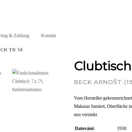
rung & Zahlung
Kontakt
CH TN 58
Clubtisc
+5
BECK ARNOŠT (19
Vom Hersteller gekennzeichnet, p
Makasar furniert, Oberfläche in
neu verzinkt
Datování:
1930