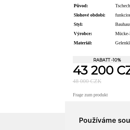
Původ:
Tschech
Slohové období:
funkcio
Styl:
Bauhau
Výrobce:
Mücke-M
Materiál:
Gelenkl
RABATT -10%
43 200 C
48 000 CZK
Frage zum produkt
Používáme sou