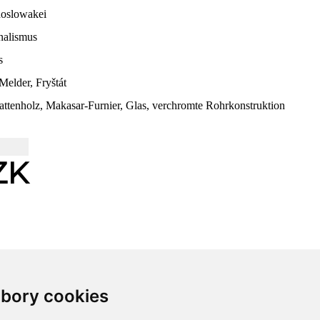
oslowakei
nalismus
s
elder, Fryštát
attenholz, Makasar-Furnier, Glas, verchromte Rohrkonstruktion
ZK
bory cookies