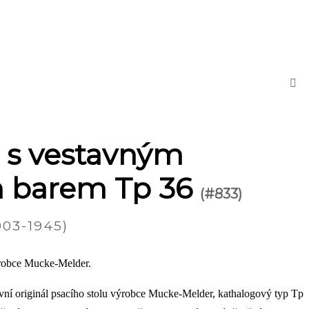
l s vestavným
 barem Tp 36
(#833)
03-1945)
ýrobce Mucke-Melder.
vní originál psacího stolu výrobce Mucke-Melder, kathalogový typ Tp