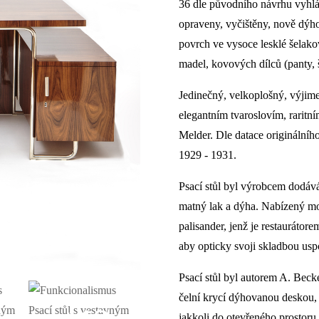
36 dle původního návrhu vyhl
opraveny, vyčištěny, nově dýho
povrch ve vysoce lesklé šelako
madel, kovových dílců (panty, 
Jedinečný, velkoplošný, výjime
elegantním tvaroslovím, rarit
Melder. Dle datace originální
1929 - 1931.
Psací stůl byl výrobcem dodává
matný lak a dýha. Nabízený mob
palisander, jenž je restauráto
aby opticky svoji skladbou uspo
Psací stůl byl autorem A. Beck
čelní krycí dýhovanou deskou, u
jakkoli do otevřeného prostoru