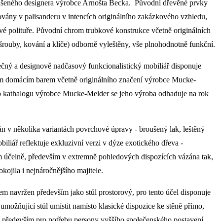
ášeného designera výrobce Arnošta Becka. Původní dřevěné prvky
vány v palisanderu v intencích originálního zakázkového vzhledu,
vé polituře. Původní chrom trubkové konstrukce včetně originálních
šrouby, kování a klíče) odborně vyleštěny, vše plnohodnotně funkční.
čný a designově nadčasový funkcionalistický mobiliář disponuje
ním domácím barem včetně originálního značení výrobce Mucke-
ho kathalogu výrobce Mucke-Melder se jeho výroba odhaduje na rok
n v několika variantách povrchové úpravy - broušený lak, leštěný
iliář reflektuje exkluzivní verzi v dýze exotického dřeva -
rem účelně, především v extremně pohledových dispozících vázána tak,
kojila i nejnáročnějšího majitele.
em navržen především jako stůl prostorový, pro tento účel disponuje
možňující stůl umístit namísto klasické dispozice ke stěně přímo,
, především pro potřebu persony vyššího společenského postavení