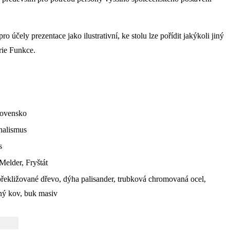
ro účely prezentace jako ilustrativní, ke stolu lze pořídit jakýkoli jiný
rie Funkce.
lovensko
nalismus
s
elder, Fryštát
překližované dřevo, dýha palisander, trubková chromovaná ocel,
ný kov, buk masiv