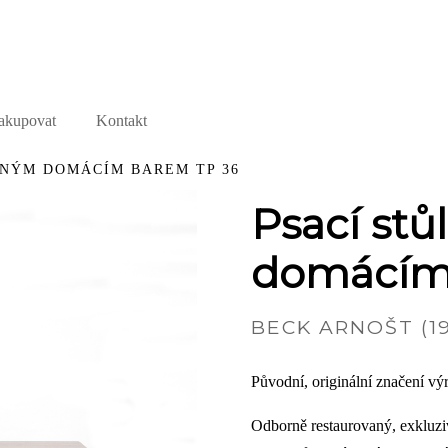
akupovat
Kontakt
VNÝM DOMÁCÍM BAREM TP 36
Psací stů
domácím
BECK ARNOŠT (19
Původní, originální značení v
Odborně restaurovaný, exkluzi