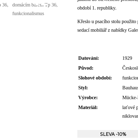
+12
období 1. republiky.
Křeslo u psacího stolu použito p
sedací mobiliář z nabídky Gale
Datování:
1929
Původ:
Českos
Slohové období:
funkcio
Styl:
Bauhau
Výrobce:
Mücke-M
Materiál:
laťové 
niklova
SLEVA -10%