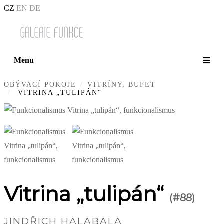
CZ
EN
DE
Menu
OBÝVACÍ POKOJE
VITRÍNY, BUFET
VITRINA „TULIPÁN“
Vitrina „tulipán“
(#88)
JINDŘICH HALABALA