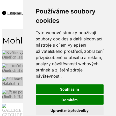
Používáme soubory
Litujeme, ale tento produkt již není dostupný.
cookies
Tyto webové stránky používají
Mohlo by se Vám líbit
soubory cookies a další sledovací
nástroje s cílem vylepšení
uživatelského prostředí, zobrazení
přizpůsobeného obsahu a reklam,
analýzy návštěvnosti webových
stránek a zjištění zdroje
návštěvnosti.
Souhlasím
Odmítám
GALERIE FUNKCE
Upravit mé předvolby
CZECH REPUBLIC