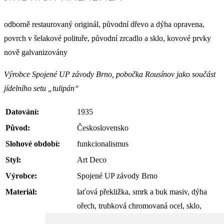
odborně restaurovaný originál, původní dřevo a dýha opravena,
povrch v šelakové polituře, původní zrcadlo a sklo, kovové prvky
nově galvanizovány
Výrobce Spojené UP závody Brno, pobočka Rousínov jako součást
jídelního setu „tulipán“
Datování:
1935
Původ:
Československo
Slohové období:
funkcionalismus
Styl:
Art Deco
Výrobce:
Spojené UP závody Brno
Materiál:
laťová překližka, smrk a buk masiv, dýha
ořech, trubková chromovaná ocel, sklo,
zrcadlo