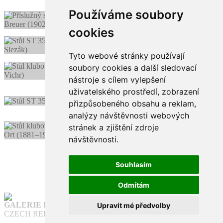
Používáme soubory
cookies
Tyto webové stránky používají
soubory cookies a další sledovací
nástroje s cílem vylepšení
uživatelského prostředí, zobrazení
přizpůsobeného obsahu a reklam,
analýzy návštěvnosti webových
stránek a zjištění zdroje
návštěvnosti.
Souhlasím
1
2
3
4
5
6
Odmítám
GALERIE FUNKCE
Upravit mé předvolby
CZECH REPUBLIC