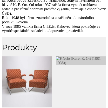
M. Kučerovovu-Záveskou a J. Halabalou. Stálým návrhářem byl
hlavně K. E. Ort. Od roku 1937 začala firma vyrábět trubková
sedadla pro různé dopravní prostředky (auta, tramvaje a osobní vozy
ČSD).
Roku 1948 byla firma znárodněna a začleněna do národního
podniku Kovona.
V roce 1995 vznikla firma C.I.E.B. Kahovec, která pokračuje ve
výrobě speciálních sedadel do dopravních prostředků.
Produkty