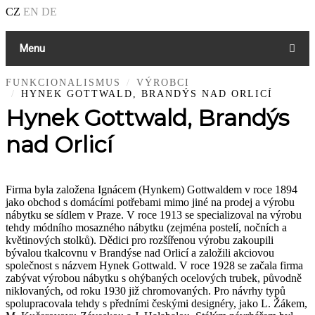
CZ
EN
DE
Menu
FUNKCIONALISMUS
VÝROBCI
HYNEK GOTTWALD, BRANDÝS NAD ORLICÍ
Hynek Gottwald, Brandýs
nad Orlicí
Firma byla založena Ignácem (Hynkem) Gottwaldem v roce 1894
jako obchod s domácími potřebami mimo jiné na prodej a výrobu
nábytku se sídlem v Praze. V roce 1913 se specializoval na výrobu
tehdy módního mosazného nábytku (zejména postelí, nočních a
květinových stolků). Dědici pro rozšířenou výrobu zakoupili
bývalou tkalcovnu v Brandýse nad Orlicí a založili akciovou
společnost s názvem Hynek Gottwald. V roce 1928 se začala firma
zabývat výrobou nábytku s ohýbaných ocelových trubek, původně
niklovaných, od roku 1930 již chromovaných. Pro návrhy typů
spolupracovala tehdy s předními českými designéry, jako L. Žákem,