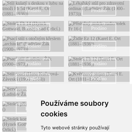
Prodáno
Prodáno
Prodáno
Prodáno
Prodáno
Prodáno
Prodáno
Prodáno
Prodáno
Prodáno
Prodáno
Prodáno
Používáme soubory
Prodáno
Prodáno
cookies
Prodáno
Prodáno
Tyto webové stránky používají