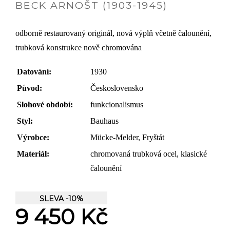
BECK ARNOŠT (1903-1945)
odborně restaurovaný originál, nová výplň včetně čalounění,
trubková konstrukce nově chromována
Datování:
1930
Původ:
Československo
Slohové období:
funkcionalismus
Styl:
Bauhaus
Výrobce:
Mücke-Melder, Fryštát
Materiál:
chromovaná trubková ocel, klasické
čalounění
SLEVA -10%
9 450 Kč