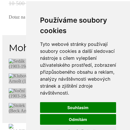
10 500 Kč
Dotaz na produkt
Používáme soubory
cookies
Tyto webové stránky používají
Mohlo by se Vám líbit
soubory cookies a další sledovací
nástroje s cílem vylepšení
uživatelského prostředí, zobrazení
přizpůsobeného obsahu a reklam,
analýzy návštěvnosti webových
stránek a zjištění zdroje
návštěvnosti.
Souhlasím
Odmítám