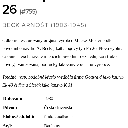
26
(#755)
BECK ARNOŠT (1903-1945)
Odborně restaurovaný originál výrobce Mucke-Melder podle
původního návrhu A. Becka, kathalogový typ Fn 26. Nová výplň a
čalounění exclussive v intencích původního vzhledu, konstrukce
nově galvanizována, područky lakovány v odstínu výrobce.
Totožné, resp. podobné křeslo vyráběla firma Gottwald jako kat.typ
Ek 40 či firma Slezák jako kat.typ K 31.
Datování:
1930
Původ:
Československo
Slohové období:
funkcionalismus
Styl:
Bauhaus