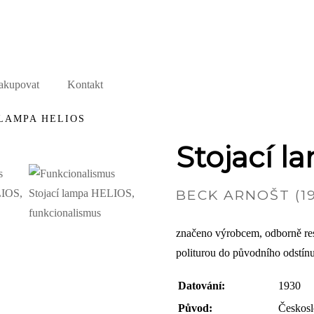
akupovat
Kontakt
LAMPA HELIOS
Stojací 
BECK ARNOŠT (19
značeno výrobcem, odborně res
politurou do původního odstínu
Datování:
1930
Původ:
Českos