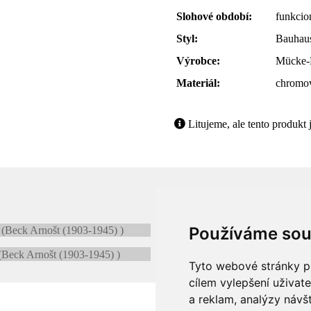
Slohové období:
funkcio
Styl:
Bauhau
Výrobce:
Mücke-M
Materiál:
chromov
Litujeme, ale tento produkt 
Používáme sou
Tyto webové stránky po
cílem vylepšení uživat
a reklam, analýzy návš