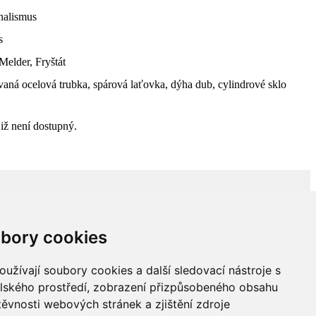
nalismus
s
elder, Fryštát
aná ocelová trubka, spárová laťovka, dýha dub, cylindrové sklo
již není dostupný.
bory cookies
užívají soubory cookies a další sledovací nástroje s
elského prostředí, zobrazení přizpůsobeného obsahu
těvnosti webových stránek a zjištění zdroje